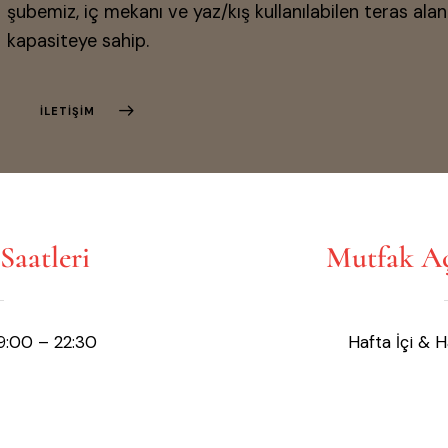
şubemiz, iç mekanı ve yaz/kış kullanılabilen teras alan
kapasiteye sahip.
İLETIŞIM
Saatleri
Mutfak Açı
09:00 – 22:30
Hafta İçi & 