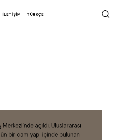
İLETIŞIM
TÜRKÇE
Merkezi’nde açıldı. Uluslararası
ün bir cam yapı içinde bulunan