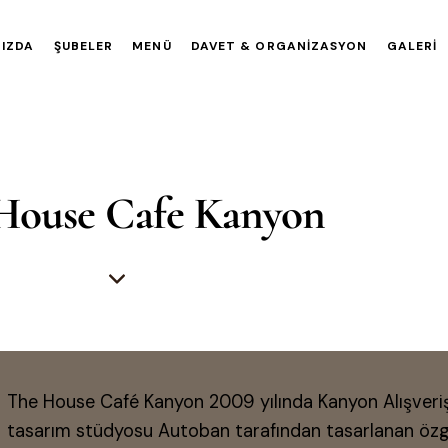
IZDA
ŞUBELER
MENÜ
DAVET & ORGANIZASYON
GALERI
House Cafe Kanyon
The House Café Kanyon 2009 yılında Kanyon Alışveriş 
tasarım stüdyosu Autoban tarafından tasarlanan özg