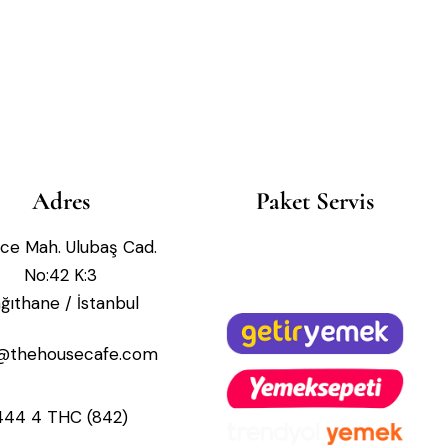
Adres
Paket Servis
lce Mah. Ulubaş Cad.
No:42 K:3
ğıthane / İstanbul
o@thehousecafe.com
444 4 THC (842)