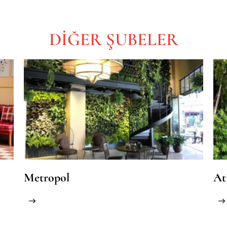
DİĞER
ŞUBELER
Metropol
At