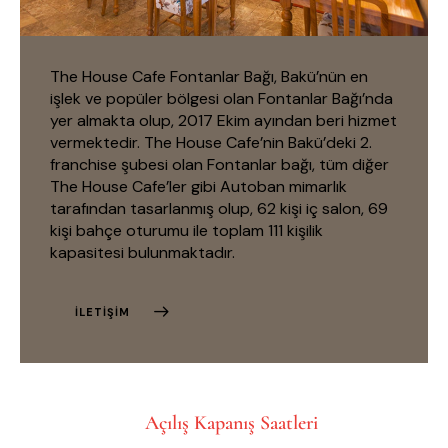
The House Cafe Fontanlar Bağı, Bakü’nün en
işlek ve popüler bölgesi olan Fontanlar Bağı’nda
yer almakta olup, 2017 Ekim ayından beri hizmet
vermektedir. The House Cafe’nin Bakü’deki 2.
franchise şubesi olan Fontanlar bağı, tüm diğer
The House Cafe’ler gibi Autoban mimarlık
tarafından tasarlanmış olup, 62 kişi iç salon, 69
kişi bahçe oturumu ile toplam 111 kişilik
kapasitesi bulunmaktadır.
İLETIŞIM
Açılış Kapanış Saatleri